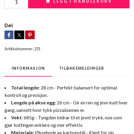
LEGG I HANDLEKURV
Del
Artikkelnummer:
231
INFORMASJON
TILBAKEMELDINGER
Total lengde:
28 cm - Perfekt balansert for optimal
kontroll og presisjon.
Lengde på økse egg:
26 cm - Gir en ren og jevn kutt hver
gang, uansett hvor tykk pizzabunnen er.
Vekt:
685g - Tyngden bidrar til et jevnt trykk, noe som
gjør kuttingen enklere og mer effektiv.
Materiale:
Øksehode av karbonstål - Kjent for sin