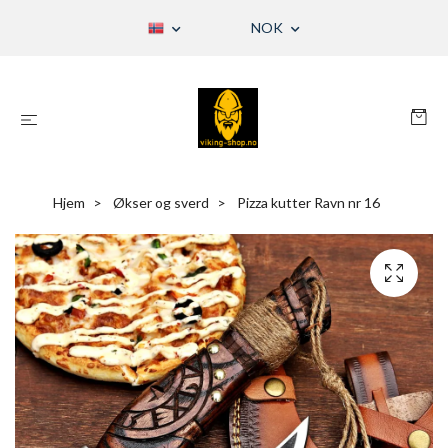
NOK
Hjem
Økser og sverd
Pizza kutter Ravn nr 16