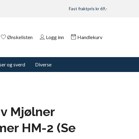
Fast fraktpris kr 69,-
Ønskelisten
Logg inn
Handlekurv
er og sverd
Diverse
v Mjølner
er HM-2 (Se