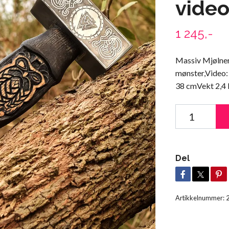
video
1 245,-
Massiv Mjølner
mønster,Video:
38 cmVekt 2,4 
Del
Artikkelnummer: