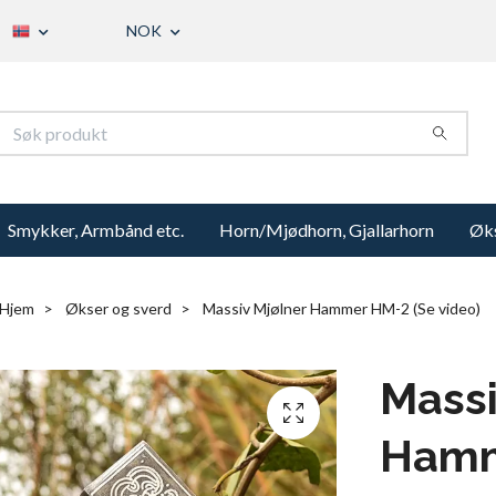
NOK
Smykker, Armbånd etc.
Horn/Mjødhorn, Gjallarhorn
Øks
Hjem
Økser og sverd
Massiv Mjølner Hammer HM-2 (Se video)
Massi
Hamm