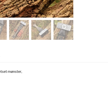
R
tset mønster,