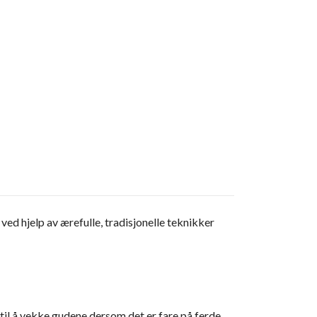
ed hjelp av ærefulle, tradisjonelle teknikker
il å vekke gudene dersom det er fare på ferde,