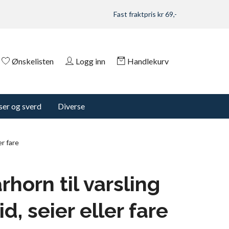
Fast fraktpris kr 69,-
Ønskelisten
Logg inn
Handlekurv
er og sverd
Diverse
er fare
rhorn til varsling
id, seier eller fare