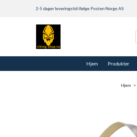
2-5 dager leveringstid ifølge Posten Norge AS
Hjem
Produkter
Hjem