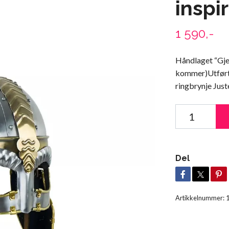
inspi
1 590,-
Håndlaget “Gjer
kommer)Utført 
ringbrynje Just
Del
Artikkelnummer: