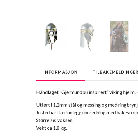
INFORMASJON
TILBAKEMELDINGE
Håndlaget “
Gjermundbu
inspirert” viking hjelm.
(
Utført i 1,2mm stål og messing og med ringbrynj
Justerbart lærinnlegg/innredning med hakestro
Størrelse: voksen.
Vekt
ca
1,8 kg.