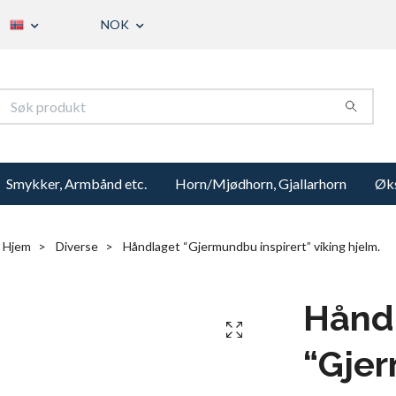
NOK
Smykker, Armbånd etc.
Horn/Mjødhorn, Gjallarhorn
Øks
Hjem
Diverse
Håndlaget “Gjermundbu inspirert” viking hjelm.
Hånd
“Gje