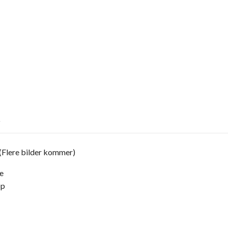
R
Flere bilder kommer)
e
pp