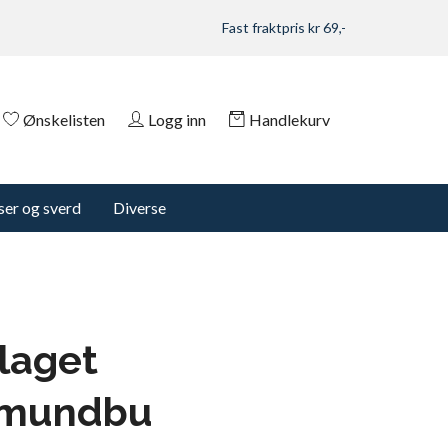
Fast fraktpris kr 69,-
Ønskelisten
Logg inn
Handlekurv
er og sverd
Diverse
laget
rmundbu